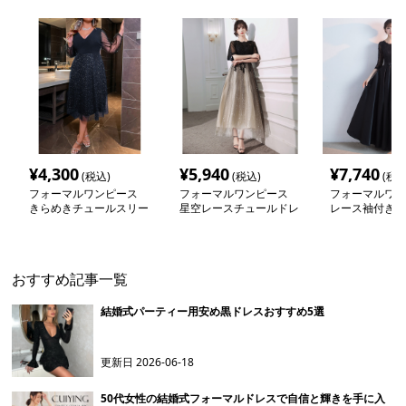
¥
4,300
¥
5,940
¥
7,740
(税込)
(税込)
(税込
フォーマルワンピース
フォーマルワンピース
フォーマルワン
きらめきチュールスリー
星空レースチュールドレ
レース袖付きロ
ブロングワンピース
ス
ーマルドレス
おすすめ記事一覧
結婚式パーティー用安め黒ドレスおすすめ5選
更新日
2026-06-18
50代女性の結婚式フォーマルドレスで自信と輝きを手に入