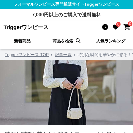
フォーマルワンピース
専門通販サイト
Triggerワンピース
7,000
円以上のご購入で送料無料
0
0
Triggerワンピース
新着商品
商品を検索
人気ランキング
Triggerワンピース TOP
›
記事一覧
›
特別な瞬間を華やかに彩る！