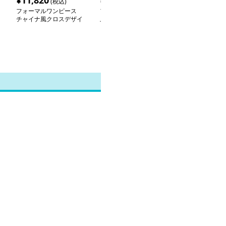
¥
11,820
¥
14,080
¥
12,620
(税込)
(税込)
(税
フォーマルワンピース
フォーマルワンピース
刺繍レース フ
チャイナ風クロスデザイ
上品レース切替ミディ丈
ワンピース セ
ンセットアップワンピー
ワンピース
プ
ス