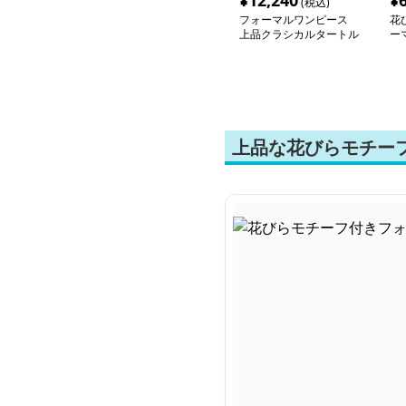
¥
12,240
¥
(税込)
フォーマルワンピース
花
上品クラシカルタートル
ー
ネックセットアップ
上品な花びらモチー