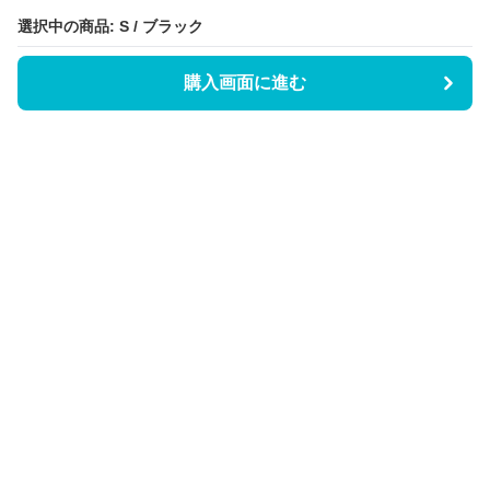
選択中の商品: S / ブラック
選択中の商品: S / ブラック
購入画面に進む
購入画面に進む
Triggerワンピース
について
会社概要
利用規約