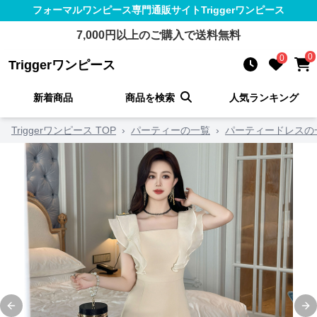
フォーマルワンピース
専門通販サイト
Triggerワンピース
7,000
円以上のご購入で送料無料
0
0
Triggerワンピース
新着商品
商品を検索
人気ランキング
Triggerワンピース TOP
›
パーティーの一覧
›
パーティードレスの
Previous slide
Ne