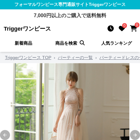
フォーマルワンピース
専門通販サイト
Triggerワンピース
7,000
円以上のご購入で送料無料
0
0
Triggerワンピース
新着商品
商品を検索
人気ランキング
Triggerワンピース TOP
›
パーティーの一覧
›
パーティードレスの
Previous slide
Ne