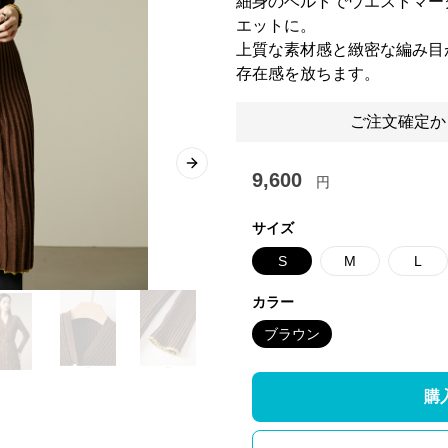
細身のベルトでウエストマー
エットに。
上質な素材感と緻密な編み目
存在感を放ちます。
ご注文確定か
Next slide
9,600
円
サイズ
S
M
L
カラー
ブラウン
購