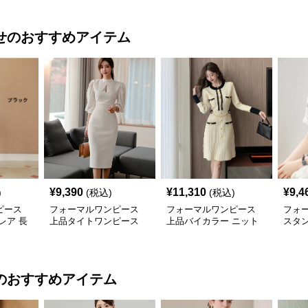
せ
のおすすめアイテム
¥
9,390
¥
11,310
¥
9,4
)
(税込)
(税込)
ピース
フォーマルワンピース
フォーマルワンピース
フォ
レア 長
上品タイトワンピース
上品バイカラー ニット
スタ
新作
顔合わせ 姫袖エレガン
ワンピース 顔合わせ 膝
ス
トドレス
上丈 秋冬
のおすすめアイテム