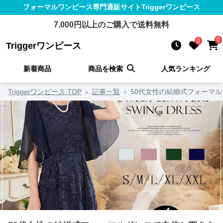
フォーマルワンピース
専門通販サイト
Triggerワンピース
7,000
円以上のご購入で送料無料
0
0
Triggerワンピース
新着商品
商品を検索
人気ランキング
Triggerワンピース TOP
›
記事一覧
›
50代女性の結婚式フォーマル