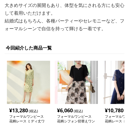
大きめサイズの展開もあり、体型を気にされる方にも安心
して着用いただけます。
結婚式はもちろん、各種パーティーやセレモニーなど、フ
ォーマルシーンで自信を持って輝ける一着です。
今回紹介した商品一覧
¥
13,280
¥
6,060
¥
10,780
(税込)
(税込)
(税
フォーマルワンピース
フォーマルワンピース
フォーマルワン
花柄レース ミディ丈ワ
花柄シフォン切替えワン
花柄レース ミ
ンピース
ピース 大きめサイズ
丈パールボタン