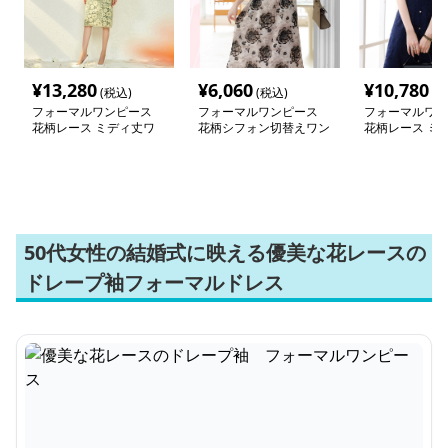
¥
13,280
¥
6,060
¥
10,780
(税込)
(税込)
(税
フォーマルワンピース
フォーマルワンピース
フォーマルワン
花柄レース ミディ丈ワ
花柄シフォン切替えワン
花柄レース ミ
ンピース
ピース 大きめサイズ
丈パールボタン
50代女性の結婚式に映える優美な花レースの
ドレープ袖フォーマルドレス