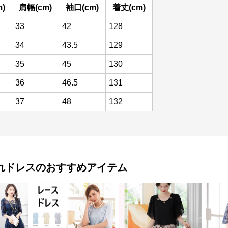
)
肩幅(cm)
袖口(cm)
着丈(cm)
33
42
128
34
43.5
129
35
45
130
36
46.5
131
37
48
132
れドレス
のおすすめアイテム