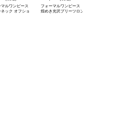
ーマルワンピース
フォーマルワンピース
フォーマルワンピース
ーネック オフショ
煌めき光沢プリーツロン
きらめき輝く優美ドレス
 ミニ ドレス
グドレス