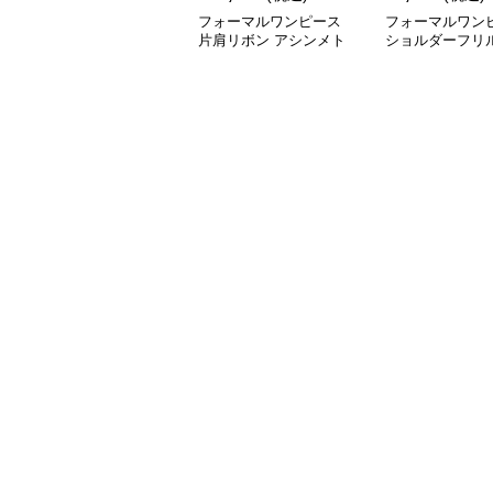
フォーマルワンピース
フォーマルワン
片肩リボン アシンメト
ショルダーフリル
リー ロングドレス
せミニドレス