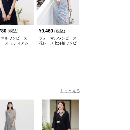
780
¥
9,460
¥
12,360
(税込)
(税込)
(税込)
ーマルワンピース
フォーマルワンピース
フォーマルワンピース
レース ミディアム
花レース七分袖ワンピー
パールネックライン ミ
ールボタン
ス
ディ丈ドレス
もっと見る