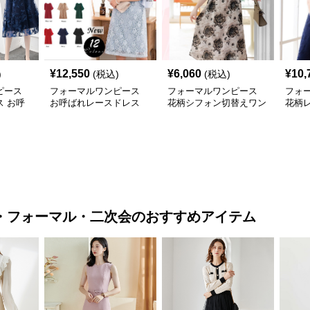
¥
12,550
¥
6,060
¥
10,
)
(税込)
(税込)
ピース
フォーマルワンピース
フォーマルワンピース
フォ
 お呼
お呼ばれレースドレス
花柄シフォン切替えワン
花柄
袖 ミモ
結婚式 二次会 フォーマ
ピース 大きめサイズ
丈パ
レアワン
ル ワンピース 大きいサ
イズ
・フォーマル・二次会
のおすすめアイテム