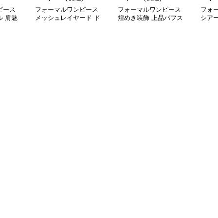
ピース
フォーマルワンピース
フォーマルワンピース
フォ
 肩魅
メッシュレイヤード ド
煌めき装飾 上品パフス
シア
レス
リーブドレス
ルダー