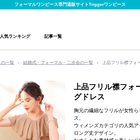
フォーマルワンピース
専門通販サイト
Triggerワンピース
人気ランキング
記事一覧
スの一覧
›
結婚式・フォーマル・二次会の一覧
›
上品フリル襟フォ
上品フリル襟フォ
グドレス
胸元の繊細なフリルが女性ら
ス。
ウィメンズカテゴリの人気ア
ロング丈デザイン。