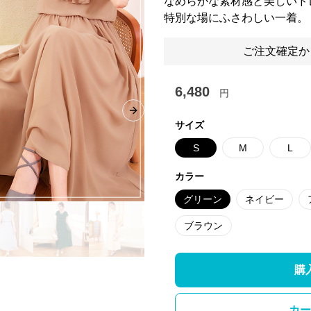
なめらかな素材感と美しいド
特別な場にふさわしい一着。
ご注文確定か
6,480
円
Next slide
サイズ
S
M
L
カラー
グリーン
ネイビー
ブラウン
購
カー