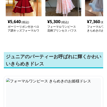
¥
5,640
¥
5,300
¥
7,360
(税込)
(税込)
(税込
ガーリーリボン付きベロ
フォーマルワンピース
フォーマルワン
ア調キッズフォーマルワ
花柄プリンセス パフス
きらめきのお姫
ンピース
リーブワンピース
ジュニアのパーティーお呼ばれに輝くかわい
いきらめきドレス