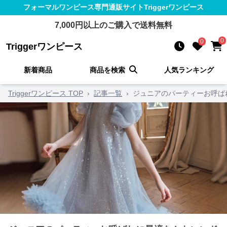
フォーマルワンピース
専門通販サイト
Triggerワンピース
7,000
円以上のご購入で送料無料
0
0
Triggerワンピース
新着商品
商品を検索
人気ランキング
Triggerワンピース TOP
›
記事一覧
›
ジュニアのパーティーお呼ば