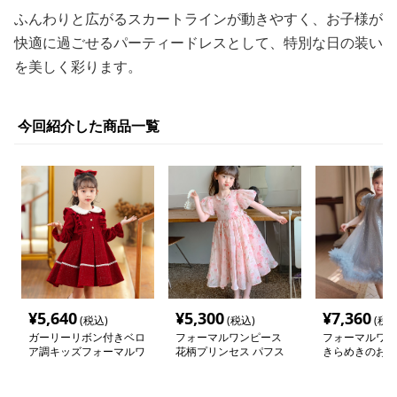
ふんわりと広がるスカートラインが動きやすく、お子様が
快適に過ごせるパーティードレスとして、特別な日の装い
を美しく彩ります。
今回紹介した商品一覧
¥
5,640
¥
5,300
¥
7,360
(税込)
(税込)
(税込
ガーリーリボン付きベロ
フォーマルワンピース
フォーマルワン
ア調キッズフォーマルワ
花柄プリンセス パフス
きらめきのお姫
ンピース
リーブワンピース