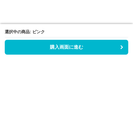
選択中の商品: ピンク
選択中の商品: ピンク
購入画面に進む
購入画面に進む
Triggerワンピース
について