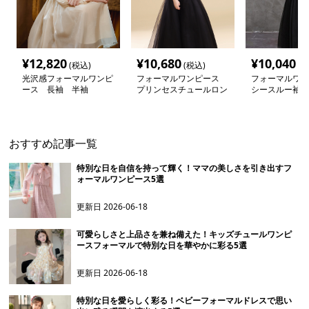
¥
12,820
¥
10,680
¥
10,040
(税込)
(税込)
(税
光沢感フォーマルワンピ
フォーマルワンピース
フォーマルワン
ース 長袖 半袖
プリンセスチュールロン
シースルー袖付
グ ドレス
ドレス
おすすめ記事一覧
特別な日を自信を持って輝く！ママの美しさを引き出すフ
ォーマルワンピース5選
更新日
2026-06-18
可愛らしさと上品さを兼ね備えた！キッズチュールワンピ
ースフォーマルで特別な日を華やかに彩る5選
更新日
2026-06-18
特別な日を愛らしく彩る！ベビーフォーマルドレスで思い