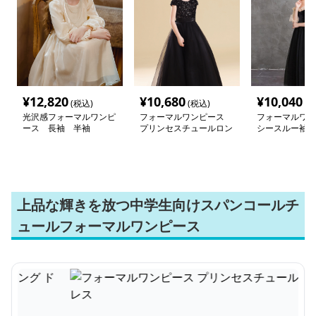
¥
12,820
¥
10,680
¥
10,040
(税込)
(税込)
(税
光沢感フォーマルワンピ
フォーマルワンピース
フォーマルワン
ース 長袖 半袖
プリンセスチュールロン
シースルー袖付
グ ドレス
ドレス
上品な輝きを放つ中学生向けスパンコールチ
ュールフォーマルワンピース