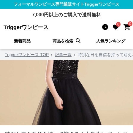
フォーマルワンピース
専門通販サイト
Triggerワンピース
7,000
円以上のご購入で送料無料
0
0
Triggerワンピース
新着商品
商品を検索
人気ランキング
Triggerワンピース TOP
›
記事一覧
›
特別な日を自信を持って迎え