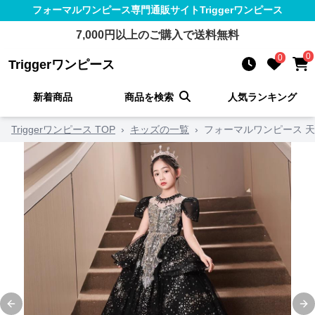
フォーマルワンピース
専門通販サイト
Triggerワンピース
7,000
円以上のご購入で送料無料
0
0
Triggerワンピース
新着商品
商品を検索
人気ランキング
Triggerワンピース TOP
›
キッズの一覧
›
フォーマルワンピース 
Previous slide
Ne