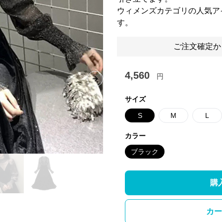
ウィメンズカテゴリの人気ア
す。
ご注文確定か
4,560
円
Next slide
サイズ
S
M
L
カラー
ブラック
購
カー