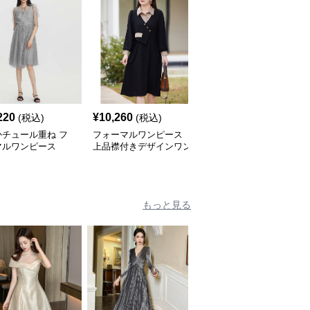
220
¥
10,260
¥
9,000
(税込)
(税込)
(税込)
かチュール重ね フ
フォーマルワンピース
フォーマルワンピース
マルワンピース
上品襟付きデザインワン
上品シルエットワンピー
ピース
ス
もっと見る