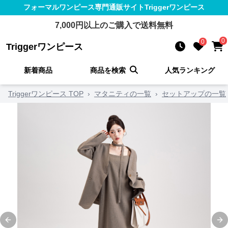
フォーマルワンピース
専門通販サイト
Triggerワンピース
7,000
円以上のご購入で送料無料
0
0
Triggerワンピース
新着商品
商品を検索
人気ランキング
Triggerワンピース TOP
›
マタニティの一覧
›
セットアップの一覧
Previous slide
Ne