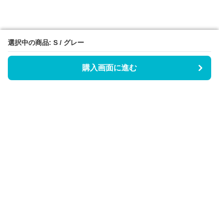
選択中の商品: S / グレー
選択中の商品: S / グレー
購入画面に進む
購入画面に進む
Triggerワンピース
について