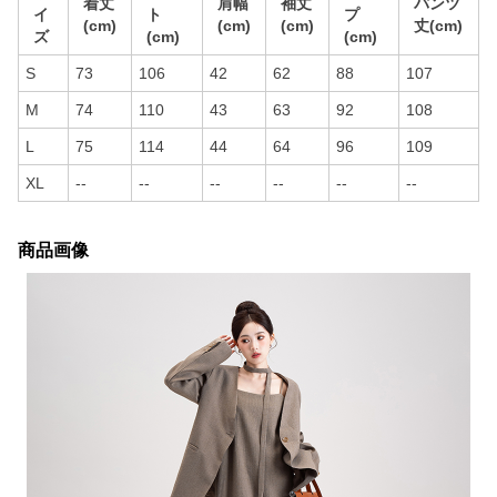
着丈
肩幅
袖丈
パンツ
イ
ト
プ
(cm)
(cm)
(cm)
丈(cm)
ズ
(cm)
(cm)
S
73
106
42
62
88
107
M
74
110
43
63
92
108
L
75
114
44
64
96
109
XL
--
--
--
--
--
--
商品画像