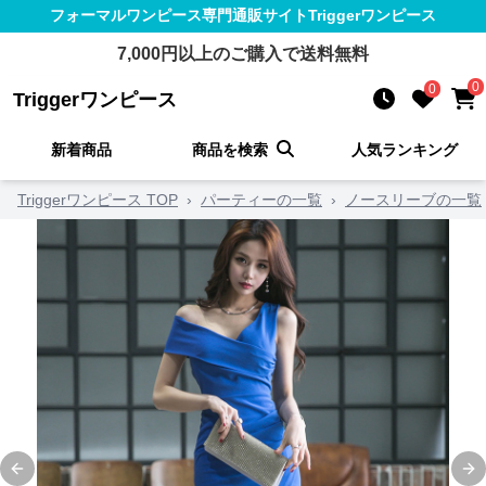
フォーマルワンピース
専門通販サイト
Triggerワンピース
7,000
円以上のご購入で送料無料
0
0
Triggerワンピース
新着商品
商品を検索
人気ランキング
Triggerワンピース TOP
›
パーティーの一覧
›
ノースリーブの一覧
Previous slide
Ne