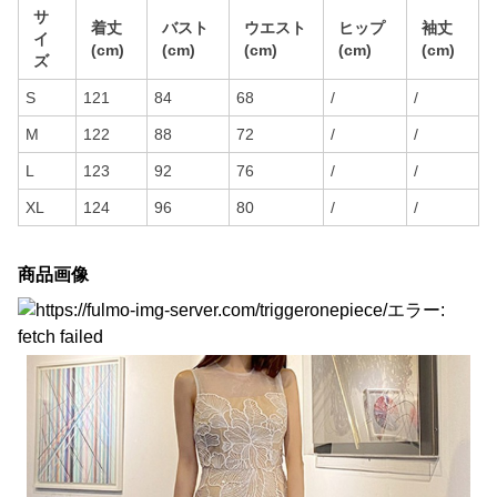
サ
着丈
バスト
ウエスト
ヒップ
袖丈
イ
(cm)
(cm)
(cm)
(cm)
(cm)
ズ
S
121
84
68
/
/
M
122
88
72
/
/
L
123
92
76
/
/
XL
124
96
80
/
/
商品画像