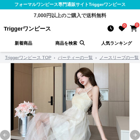
フォーマルワンピース
専門通販サイト
Triggerワンピース
7,000
円以上のご購入で送料無料
0
0
Triggerワンピース
新着商品
商品を検索
人気ランキング
Triggerワンピース TOP
›
パーティーの一覧
›
ノースリーブの一覧
Previous slide
Ne