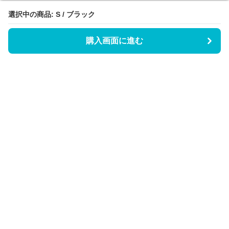
選択中の商品: S / ブラック
選択中の商品: S / ブラック
購入画面に進む
購入画面に進む
Triggerワンピース
について
会社概要
利用規約