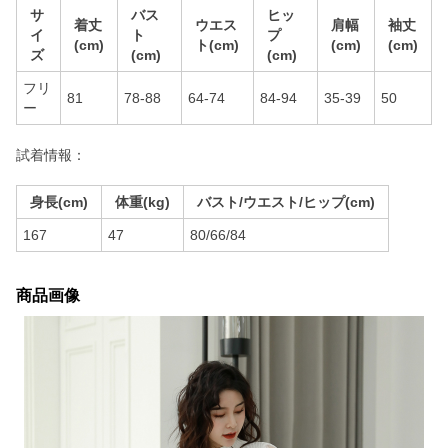
サ
バス
ヒッ
着丈
ウエス
肩幅
袖丈
イ
ト
プ
(cm)
ト(cm)
(cm)
(cm)
ズ
(cm)
(cm)
フリ
81
78-88
64-74
84-94
35-39
50
ー
試着情報：
身長(cm)
体重(kg)
バスト/ウエスト/ヒップ(cm)
167
47
80/66/84
商品画像