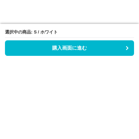
選択中の商品: S / ホワイト
選択中の商品: S / ホワイト
購入画面に進む
購入画面に進む
Triggerワンピース
について