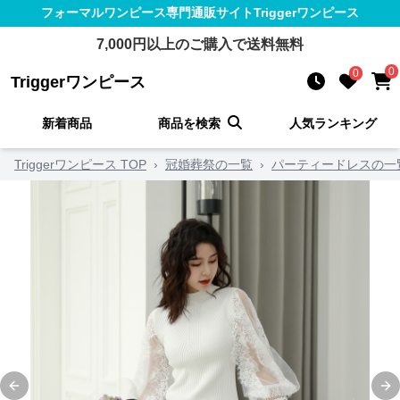
フォーマルワンピース
専門通販サイト
Triggerワンピース
7,000
円以上のご購入で送料無料
0
0
Triggerワンピース
新着商品
商品を検索
人気ランキング
Triggerワンピース TOP
›
冠婚葬祭の一覧
›
パーティードレスの一
Previous slide
Ne