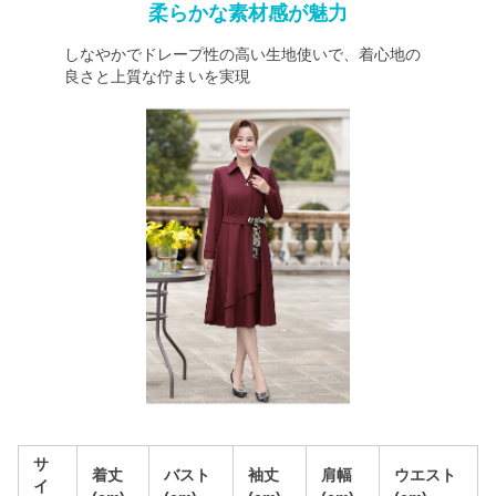
柔らかな素材感が魅力
しなやかでドレープ性の高い生地使いで、着心地の
良さと上質な佇まいを実現
サ
着丈
バスト
袖丈
肩幅
ウエスト
イ