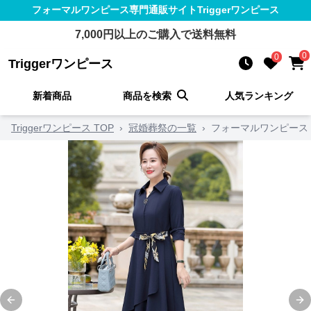
フォーマルワンピース
専門通販サイト
Triggerワンピース
7,000
円以上のご購入で送料無料
0
0
Triggerワンピース
新着商品
商品を検索
人気ランキング
Triggerワンピース TOP
›
冠婚葬祭の一覧
›
フォーマルワンピース
Previous slide
Ne