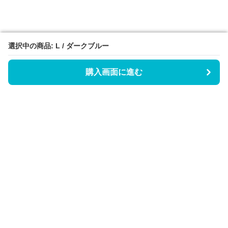
選択中の商品: L / ダークブルー
選択中の商品: L / ダークブルー
購入画面に進む
購入画面に進む
Triggerワンピース
について