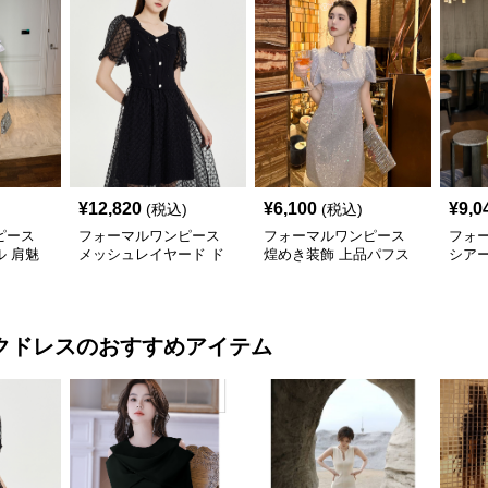
¥
12,820
¥
6,100
¥
9,0
(税込)
(税込)
ピース
フォーマルワンピース
フォーマルワンピース
フォ
 肩魅
メッシュレイヤード ド
煌めき装飾 上品パフス
シア
レス
リーブドレス
ルダー
クドレス
のおすすめアイテム