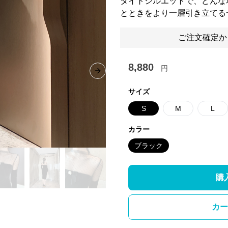
タイトシルエットで、どんな
とときをより一層引き立てる
ご注文確定か
8,880
円
Next slide
サイズ
S
M
L
カラー
ブラック
購
カー