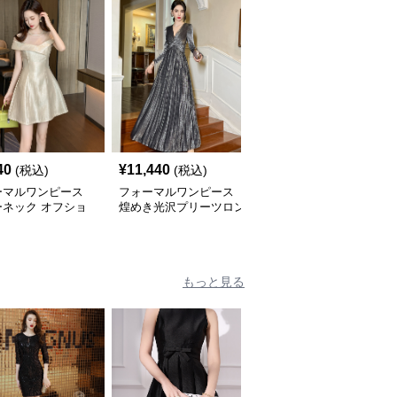
40
¥
11,440
¥
14,460
(税込)
(税込)
(税込)
ーマルワンピース
フォーマルワンピース
フォーマルワンピース
ーネック オフショ
煌めき光沢プリーツロン
きらめき輝く優美ドレス
 ミニ ドレス
グドレス
もっと見る