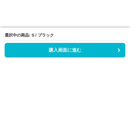
選択中の商品: S / ブラック
選択中の商品: S / ブラック
購入画面に進む
購入画面に進む
Triggerワンピース
について