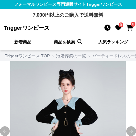
フォーマルワンピース
専門通販サイト
Triggerワンピース
7,000
円以上のご購入で送料無料
0
0
Triggerワンピース
新着商品
商品を検索
人気ランキング
Triggerワンピース TOP
›
冠婚葬祭の一覧
›
パーティードレスの一
Previous slide
Ne