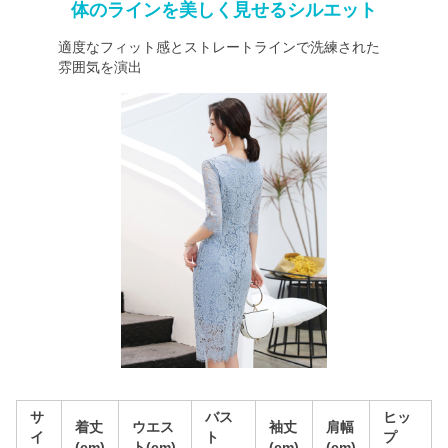
体のラインを美しく見せるシルエット
適度なフィット感とストレートラインで洗練された
雰囲気を演出
サ
バス
ヒッ
着丈
ウエス
袖丈
肩幅
イ
ト
プ
(cm)
ト(cm)
(cm)
(cm)