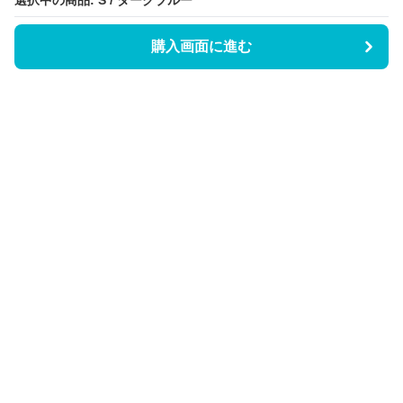
選択中の商品: S / ダークブルー
選択中の商品: S / ダークブルー
購入画面に進む
購入画面に進む
Triggerワンピース
について
会社概要
利用規約