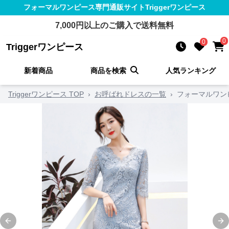
フォーマルワンピース
専門通販サイト
Triggerワンピース
7,000
円以上のご購入で送料無料
0
0
Triggerワンピース
新着商品
商品を検索
人気ランキング
Triggerワンピース TOP
›
お呼ばれドレスの一覧
›
フォーマルワン
Previous slide
Ne