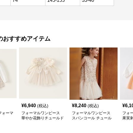
74
145-155
33-40
のおすすめアイテム
¥
6,940
¥
8,240
¥
6,1
(税込)
(税込)
フォーマ
フォーマルワンピース
フォーマルワンピース
フォ
華やか花飾りチュールド
スパンコール チュール
果実
レス
スカート ドレス
ガム