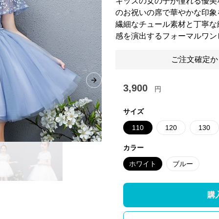
キッズの女の子が憧れる優美
のお祝いの席で華やかな印象
繊細なチュール素材と丁寧な
感を演出するフォーマルワン
ご注文確定か
Next slide
3,900
円
サイズ
110
120
130
カラー
ホワイト
ブルー
購