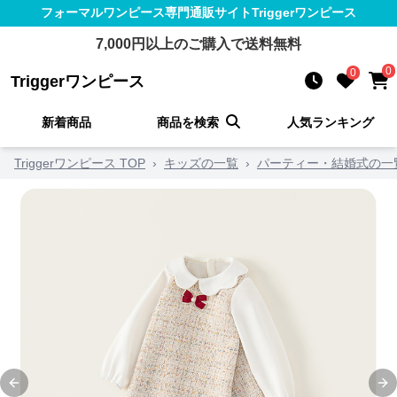
フォーマルワンピース
専門通販サイト
Triggerワンピース
7,000
円以上のご購入で送料無料
0
0
Triggerワンピース
新着商品
商品を検索
人気ランキング
Triggerワンピース TOP
›
キッズの一覧
›
パーティー・結婚式の一
Previous slide
Ne