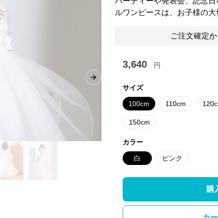
パーティーや発表会、記念日
ルワンピースは、お子様の大
ご注文確定か
3,640
円
Next slide
サイズ
100cm
110cm
120
150cm
カラー
白
ピンク
購
カー