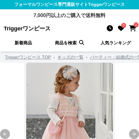
フォーマルワンピース
専門通販サイト
Triggerワンピース
7,000
円以上のご購入で送料無料
0
0
Triggerワンピース
新着商品
商品を検索
人気ランキング
Triggerワンピース TOP
›
キッズの一覧
›
パーティー・結婚式の一
Previous slide
Ne