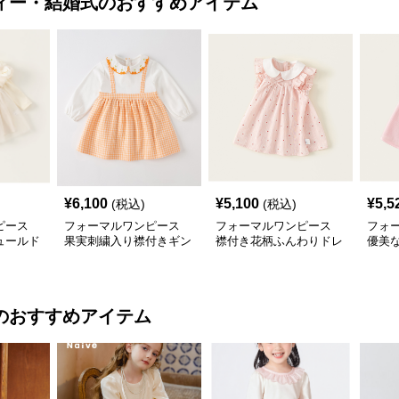
ィー・結婚式
のおすすめアイテム
¥
6,100
¥
5,100
¥
5,5
(税込)
(税込)
ピース
フォーマルワンピース
フォーマルワンピース
フォ
ュールド
果実刺繍入り襟付きギン
襟付き花柄ふんわりドレ
優美
ガムワンピース
ス
ス
のおすすめアイテム