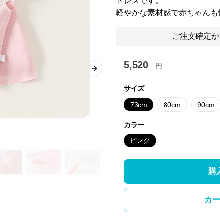
ドレスです。
軽やかな素材感で赤ちゃんも
ご注文確定か
5,520
円
Next slide
サイズ
73cm
80cm
90cm
カラー
ピンク
購
カー