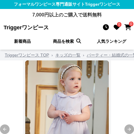
フォーマルワンピース
専門通販サイト
Triggerワンピース
7,000
円以上のご購入で送料無料
0
0
Triggerワンピース
新着商品
商品を検索
人気ランキング
Triggerワンピース TOP
›
キッズの一覧
›
パーティー・結婚式の一
Previous slide
Ne