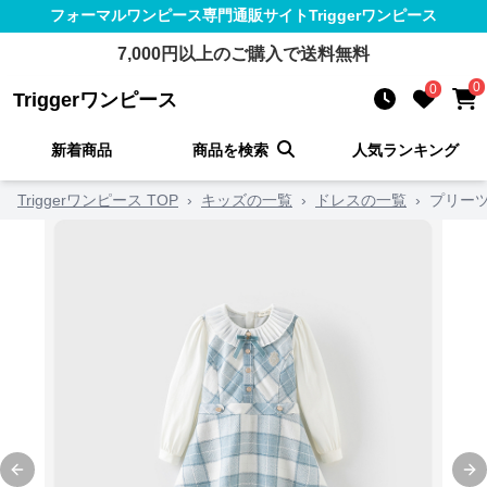
フォーマルワンピース
専門通販サイト
Triggerワンピース
7,000
円以上のご購入で送料無料
0
0
Triggerワンピース
新着商品
商品を検索
人気ランキング
Triggerワンピース TOP
›
キッズの一覧
›
ドレスの一覧
›
プリー
Previous slide
Ne