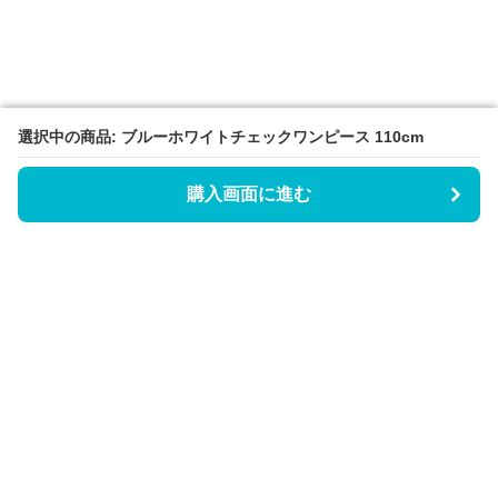
選択中の商品: ブルーホワイトチェックワンピース 110cm
選択中の商品: ブルーホワイトチェックワンピース 110cm
購入画面に進む
購入画面に進む
Triggerワンピース
について