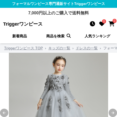
フォーマルワンピース
専門通販サイト
Triggerワンピース
7,000
円以上のご購入で送料無料
0
0
Triggerワンピース
新着商品
商品を検索
人気ランキング
Triggerワンピース TOP
›
キッズの一覧
›
ドレスの一覧
›
フォー
Previous slide
Ne