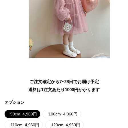
ご注文確定から7~28日でお届け予定
送料は1注文あたり
1000
円かかります
オプション
90cm
4,960
円
100cm
4,960
円
110cm
4,960
円
120cm
4,960
円