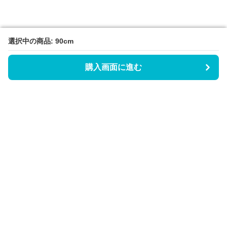
選択中の商品: 90cm
選択中の商品: 90cm
購入画面に進む
購入画面に進む
Triggerワンピース
について
会社概要