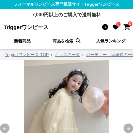
フォーマルワンピース
専門通販サイト
Triggerワンピース
7,000
円以上のご購入で送料無料
0
0
Triggerワンピース
新着商品
商品を検索
人気ランキング
Triggerワンピース TOP
›
キッズの一覧
›
パーティー・結婚式の一
Previous slide
Ne