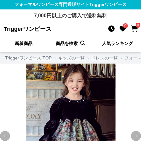
フォーマルワンピース
専門通販サイト
Triggerワンピース
7,000
円以上のご購入で送料無料
0
0
Triggerワンピース
新着商品
商品を検索
人気ランキング
Triggerワンピース TOP
›
キッズの一覧
›
ドレスの一覧
›
フォー
Previous slide
Ne