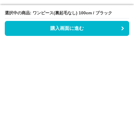
選択中の商品: ワンピース(裏起毛なし) 100cm / ブラック
選択中の商品: ワンピース(裏起毛なし) 100cm / ブラック
購入画面に進む
購入画面に進む
Triggerワンピース
について
会社概要