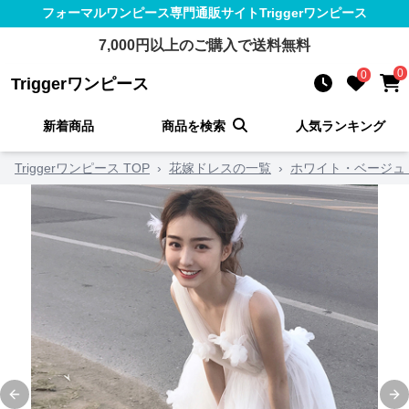
フォーマルワンピース
専門通販サイト
Triggerワンピース
7,000
円以上のご購入で送料無料
0
0
Triggerワンピース
新着商品
商品を検索
人気ランキング
Triggerワンピース TOP
›
花嫁ドレスの一覧
›
ホワイト・ベージュ
Previous slide
Ne