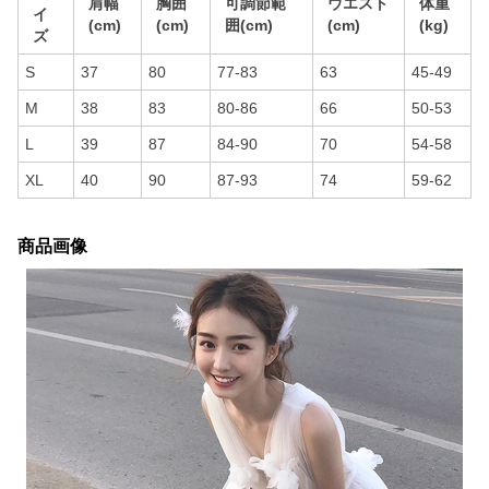
肩幅
胸囲
可調節範
ウエスト
体重
イ
(cm)
(cm)
囲(cm)
(cm)
(kg)
ズ
S
37
80
77-83
63
45-49
M
38
83
80-86
66
50-53
L
39
87
84-90
70
54-58
XL
40
90
87-93
74
59-62
商品画像