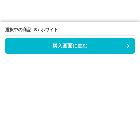
選択中の商品: S / ホワイト
選択中の商品: S / ホワイト
購入画面に進む
購入画面に進む
Triggerワンピース
について