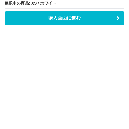
選択中の商品: XS / ホワイト
選択中の商品: XS / ホワイト
購入画面に進む
購入画面に進む
Triggerワンピース
について
会社概要
利用規約