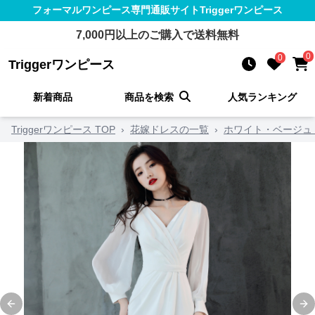
フォーマルワンピース
専門通販サイト
Triggerワンピース
7,000
円以上のご購入で送料無料
0
0
Triggerワンピース
新着商品
商品を検索
人気ランキング
Triggerワンピース TOP
›
花嫁ドレスの一覧
›
ホワイト・ベージュ
Previous slide
Ne