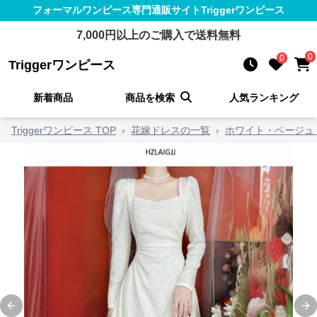
フォーマルワンピース
専門通販サイト
Triggerワンピース
7,000
円以上のご購入で送料無料
0
0
Triggerワンピース
新着商品
商品を検索
人気ランキング
Triggerワンピース TOP
›
花嫁ドレスの一覧
›
ホワイト・ベージュ
Previous slide
Ne