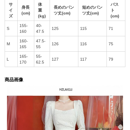
サ
体
バス
身長
長めのパン
短めのパン
イ
重
ト
(cm)
ツ丈(cm)
ツ丈(cm)
ズ
(kg)
(cm)
155-
40-
S
125
115
71
160
47.5
160-
47.5-
M
126
116
75
165
55
165-
55-
L
127
117
79
170
62.5
商品画像