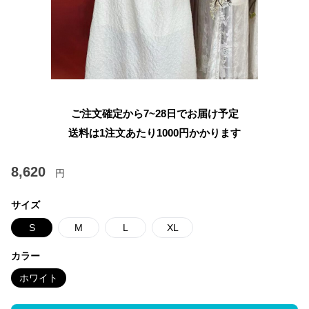
ご注文確定から7~28日でお届け予定
送料は1注文あたり
1000
円かかります
8,620
円
サイズ
S
M
L
XL
カラー
ホワイト