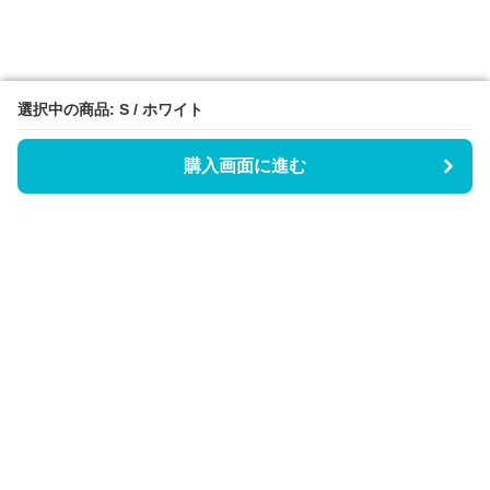
選択中の商品: S / ホワイト
選択中の商品: S / ホワイト
購入画面に進む
購入画面に進む
Triggerワンピース
について