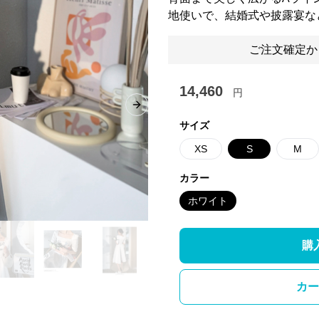
地使いで、結婚式や披露宴な
ご注文確定か
14,460
円
Next slide
サイズ
XS
S
M
カラー
ホワイト
購
カー