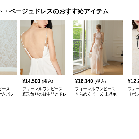
ト・ベージュドレス
のおすすめアイテム
¥
14,500
¥
16,140
¥
12,
)
(税込)
(税込)
ピース
フォーマルワンピース
フォーマルワンピース
フォ
付きパフ
真珠飾りの背中開きドレ
きらめくビーズ 上品ホ
リボ
ース
ス
ルターネックドレス
襟レ