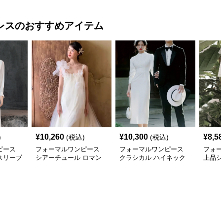
レス
のおすすめアイテム
¥
10,260
¥
10,300
¥
8,5
)
(税込)
(税込)
ピース
フォーマルワンピース
フォーマルワンピース
フォ
スリーブ
シアーチュール ロマン
クラシカル ハイネック
上品
ス ウエ
スウェディングドレス
フォーマルドレス ウエ
ネッ
ホワイト
ディング
レス